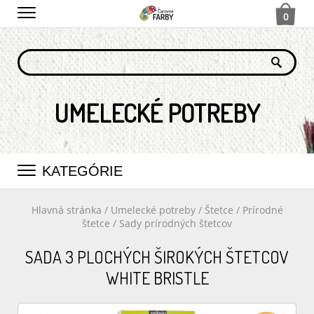
0
UMELECKÉ POTREBY
KATEGÓRIE
Hlavná stránka
/
Umelecké potreby
/
Štetce
/
Prírodné
štetce
/
Sady prírodných štetcov
SADA 3 PLOCHÝCH ŠIROKÝCH ŠTETCOV
WHITE BRISTLE