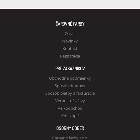
ČAROVNÉ FARBY
O nás
Novinky
Kontakt
Registrácia
PRE ZÁKAZNÍKOV
Obchodné podmienky
Spôsob dopravy
Spôsob platby a fakturácie
Vernostné zľavy
Veľkoobchod
Kde kúpiť
OSOBNÝ ODBER
Čarovné farby s.r.o.