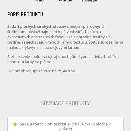
mailom
Wishlistu
Strážny pes
POPIS PRODUKTU
Sada 3 plochých širokých štetcov
s bielymi
prírodnými
štetinkami
poslúži najmä pri maľovaní väčších plôch a
expresívnych abstraktných ťahov. Biele prírodné
štetiny sú
tvrdšie
,
zanechávajú
v ťahoch jemnú
textúru
. Štetce sú ideálne na
maľbu akrylovými alebo olejovými farbami.
Štetec skvele spolupracuje aj s hustejšími typmi farieb a hrubším
nánosom farby na plátne.
Balenie obsahuje 3 štetce n° 25, 40 a 50.
SÚVISIACE PRODUKTY
Sada 8 štetcov White bristle, dlhá rúčka (4 ploché, 4
guľaté)