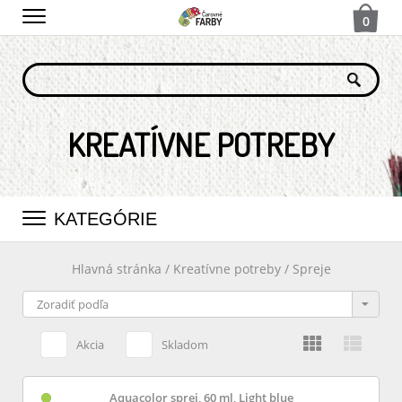
0
KREATÍVNE POTREBY
KATEGÓRIE
Hlavná stránka
/
Kreatívne potreby
/
Spreje
Akcia
Skladom
Aquacolor sprej, 60 ml, Light blue