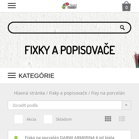
0
FIXKY A POPISOVAČE
KATEGÓRIE
Hlavná stránka
/
Fixky a popisovače
/
Fixy na porcelán
Akcia
Skladom
Fixka na porcelán DARWI ARMERINA 6 ml biela