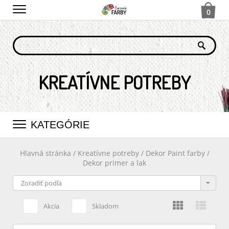
0
KREATÍVNE POTREBY
KATEGÓRIE
Hlavná stránka
/
Kreatívne potreby
/
Dekor Paint farby
/
Dekor primer a lak
Akcia
Skladom