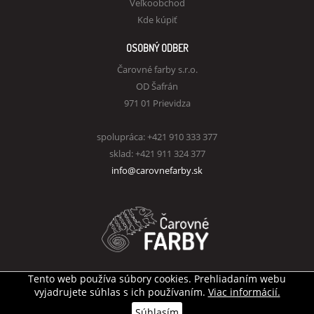
Veľkoobchod
Kde kúpiť
OSOBNÝ ODBER
Čarovné farby s.r.o.
OD Šafrán
971 01 Prievidza
spolupráca: +421 910 333 377
sklad: +421 911 324 377
info@carovnefarby.sk
Tento web používa súbory cookies. Prehliadaním webu
Všetky práva vyhradené
© Čarovné farby s.r.o.
vyjadrujete súhlas s ich používaním.
Viac informácií.
Tvorba internetového obchodu
AZn webdesign