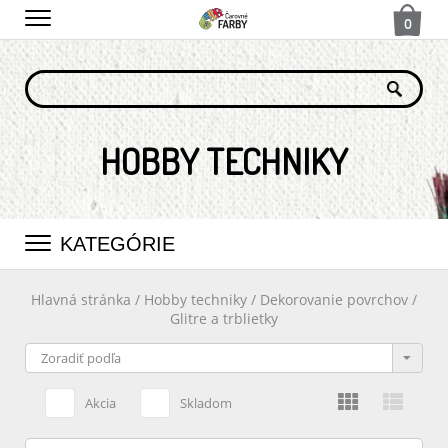
0
HOBBY TECHNIKY
KATEGÓRIE
Hlavná stránka
/
Hobby techniky
/
Dekorovanie povrchov
/
Glitre a trblietky
Akcia
Skladom