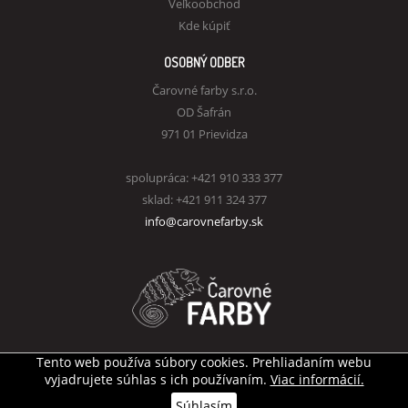
Veľkoobchod
Kde kúpiť
OSOBNÝ ODBER
Čarovné farby s.r.o.
OD Šafrán
971 01 Prievidza
spolupráca: +421 910 333 377
sklad: +421 911 324 377
info@carovnefarby.sk
Tento web používa súbory cookies. Prehliadaním webu
Všetky práva vyhradené
© Čarovné farby s.r.o.
vyjadrujete súhlas s ich používaním.
Viac informácií.
Tvorba internetového obchodu
AZn webdesign