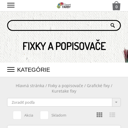
0
FIXKY A POPISOVAČE
KATEGÓRIE
Hlavná stránka
/
Fixky a popisovače
/
Grafické fixy
/
Kuretake fixy
Akcia
Skladom