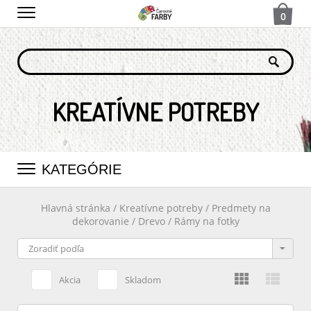
0
KREATÍVNE POTREBY
KATEGÓRIE
Hlavná stránka
/
Kreatívne potreby
/
Predmety na
dekorovanie
/
Drevo
/
Rámy na fotky
Akcia
Skladom