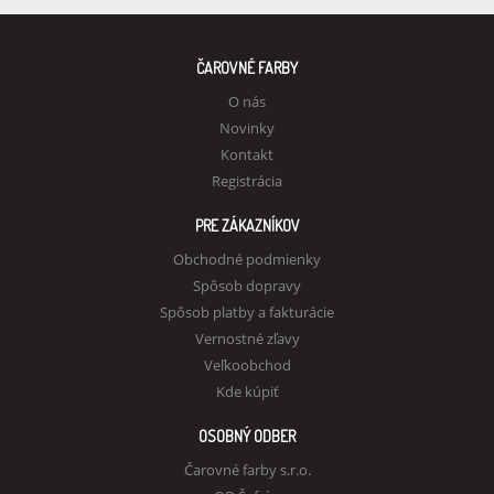
ČAROVNÉ FARBY
O nás
Novinky
Kontakt
Registrácia
PRE ZÁKAZNÍKOV
Obchodné podmienky
Spôsob dopravy
Spôsob platby a fakturácie
Vernostné zľavy
Veľkoobchod
Kde kúpiť
OSOBNÝ ODBER
Čarovné farby s.r.o.