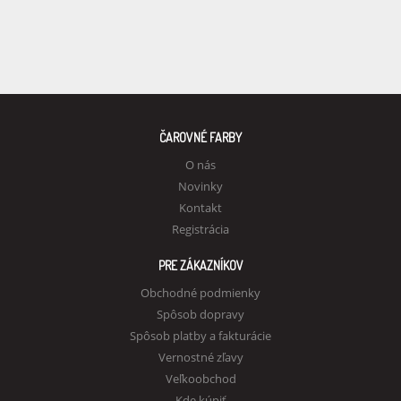
ČAROVNÉ FARBY
O nás
Novinky
Kontakt
Registrácia
PRE ZÁKAZNÍKOV
Obchodné podmienky
Spôsob dopravy
Spôsob platby a fakturácie
Vernostné zľavy
Veľkoobchod
Kde kúpiť