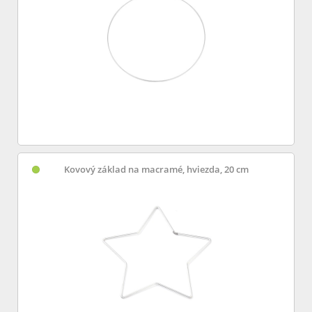
Kovový základ na macramé, hviezda, 20 cm