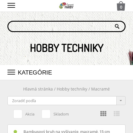
0
HOBBY TECHNIKY
KATEGÓRIE
Hlavná stránka
/
Hobby techniky
/
Macramé
Akcia
Skladom
Bambusový kruh na vyšívanie, macramé, 15 cm