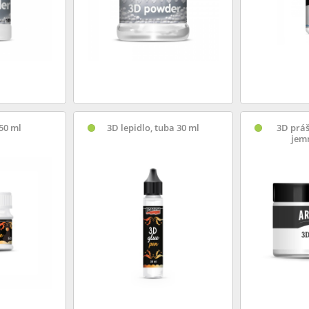
 50 ml
3D lepidlo, tuba 30 ml
3D práš
jemn