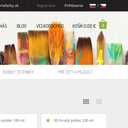
nefarby.sk
Registrácia
Prihlásenie
/
0
 NÁS
BLOG
VEĽKOOBCHOD
KOŠÍK 0,00 €
HOBBY TECHNIKY
PRE DETI A MLÁDEŽ
 púder 100 ml
3D hrubý púder 230 ml