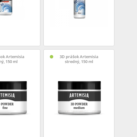
ok Artemisia
3D prášok Artemisia
ý, 150 ml
stredný, 150 ml