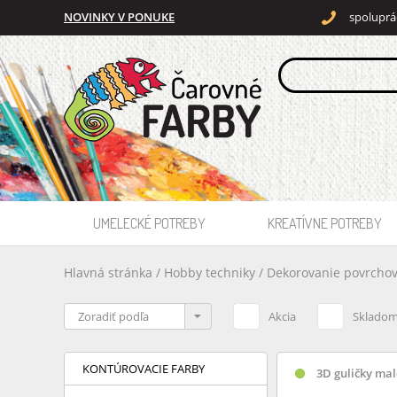
NOVINKY V PONUKE
spoluprá
UMELECKÉ POTREBY
KREATÍVNE POTREBY
Hlavná stránka
/
Hobby techniky
/
Dekorovanie povrcho
Akcia
Sklado
KONTÚROVACIE FARBY
3D guličky mal