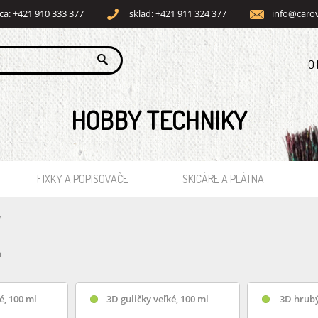
ca: +421 910 333 377
sklad: +421 911 324 377
info@carov
O
HOBBY TECHNIKY
FIXKY A POPISOVAČE
SKICÁRE A PLÁTNA
v
m
é, 100 ml
3D guličky veľké, 100 ml
3D hrubý