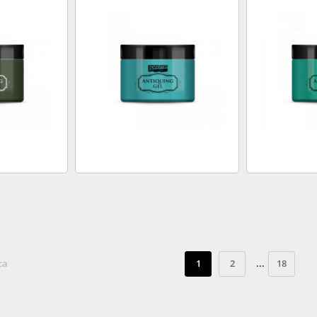
...
ca
1
2
18