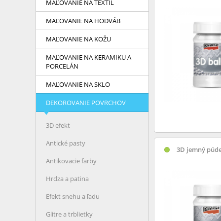
MAĽOVANIE NA TEXTIL
MAĽOVANIE NA HODVÁB
MAĽOVANIE NA KOŽU
MAĽOVANIE NA KERAMIKU A
PORCELÁN
MAĽOVANIE NA SKLO
DEKOROVANIE POVRCHOV
3D efekt
Antické pasty
3D jemný púde
Antikovacie farby
Hrdza a patina
Efekt snehu a ľadu
Glitre a trblietky