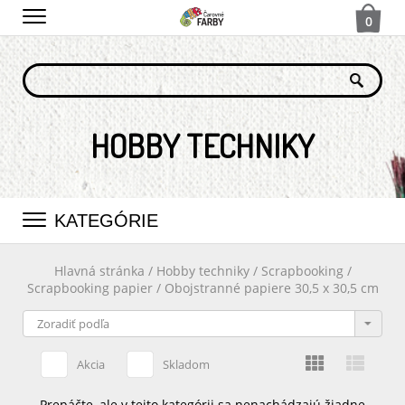
0
HOBBY TECHNIKY
KATEGÓRIE
Hlavná stránka
/
Hobby techniky
/
Scrapbooking
/
Scrapbooking papier
/
Obojstranné papiere 30,5 x 30,5 cm
Akcia
Skladom
Prepáčte, ale v tejto kategórii sa nenachádzajú žiadne