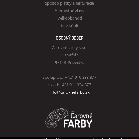
Spôsob platby a fakturácie
Vernostné zľavy
Veľkoobchod
Kde kúpiť
OSOBNÝ ODBER
Čarovné farby s.r.o.
OD Šafrán
971 01 Prievidza
spolupráca: +421 910 333 377
sklad: +421 911 324 377
info@carovnefarby.sk