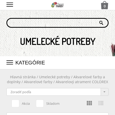
0
UMELECKÉ POTREBY
KATEGÓRIE
Hlavná stránka
/
Umelecké potreby
/
Akvarelové farby a
doplnky
/
Akvarelové farby
/
Akvarelový atrament COLOREX
Akcia
Skladom