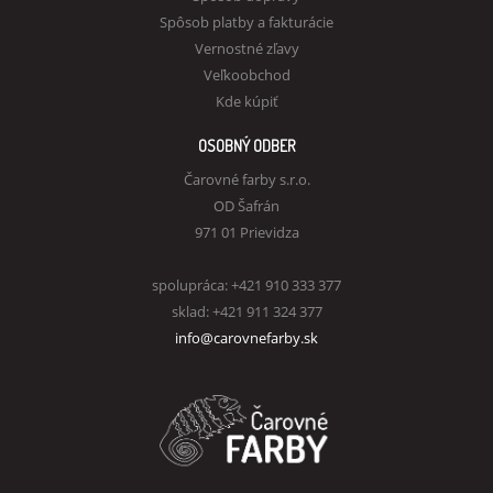
Spôsob platby a fakturácie
Vernostné zľavy
Veľkoobchod
Kde kúpiť
OSOBNÝ ODBER
Čarovné farby s.r.o.
OD Šafrán
971 01 Prievidza
spolupráca: +421 910 333 377
sklad: +421 911 324 377
info@carovnefarby.sk