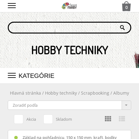
0
HOBBY TECHNIKY
KATEGÓRIE
Hlavná stránka
/
Hobby techniky
/
Scrapbooking
/
Albumy
Akcia
Skladom
Základ na pohľadnicu, 150 x 150 mm, kraft, bodky