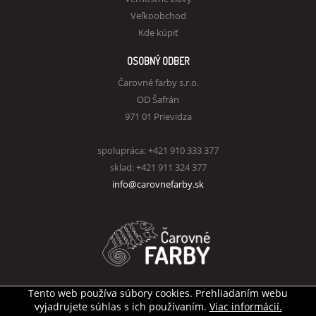
Veľkoobchod
Kde kúpiť
OSOBNÝ ODBER
Čarovné farby s.r.o.
OD Šafrán
971 01 Prievidza
spolupráca: +421 910 333 377
sklad: +421 911 324 377
info@carovnefarby.sk
Tento web používa súbory cookies. Prehliadaním webu
Všetky práva vyhradené
© Čarovné farby s.r.o.
vyjadrujete súhlas s ich používaním.
Viac informácií.
Tvorba internetového obchodu
AZn webdesign