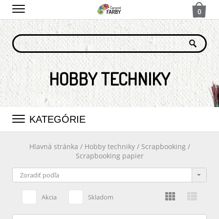
0
HOBBY TECHNIKY
KATEGÓRIE
Hlavná stránka
/
Hobby techniky
/
Scrapbooking
/
Scrapbooking papier
Akcia
Skladom