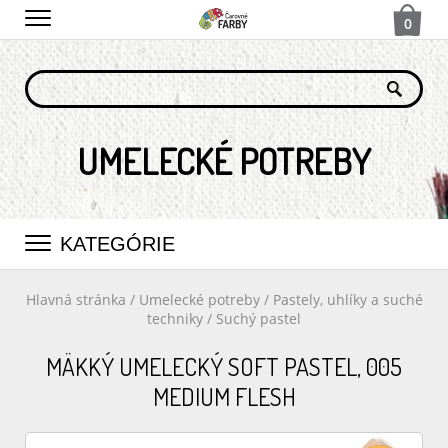
0
UMELECKÉ POTREBY
KATEGÓRIE
Hlavná stránka
/
Umelecké potreby
/
Pastely, uhlíky a suché
techniky
/
Suchý pastel
MÄKKÝ UMELECKÝ SOFT PASTEL, 005
MEDIUM FLESH