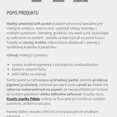
mailom
Wishlistu
Strážny pes
POPIS PRODUKTU
Mäkký umelecký Soft pastel
je pastel vytvorený špeciálne pre
všetkých umelcov, ktorí si chcú vyskúšať všetky techniky s
mäkkým pastelom - blending, gradáciu, dry wash a iné. Vyskúšajte
aj maľovanie na cestách - pastely sa dajú vybrať na počet kusov.
Pastely sú
naozaj krehké
, odporúčame skladovať v pevnej a
spoľahlivej krabičke či peračníku.
Výhody
mäkkých pastelov:
vysoko kvalitné pigmenty s vynikajúcou svetlostálosťou
žiarivé a výrazné farby
veľmi ľahko sa otierajú
Suchý pastel sa tiež
nazýva aj kriedový pastel
, pretože
práškový
pigment je stlačený
, neobsahuje olej či vosk a
práši sa
. Pastel má
výbornú roztierateľnosť na papieri
. Je naozaj dôležité pri tvorení
so suchým pastelom
všetko dôkladne zafixovať
. Použite na to
Fixatív značky Pébéo
určený na fixovanie pri tvorbe so suchým
pastelom, uhlíkmi a ceruzou.
Pastely držte z dosahu vlhkosti a nevystavujte ich prudkým
nárazom.