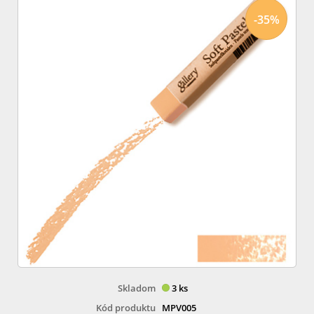
-35%
Skladom
3 ks
Kód produktu
MPV005