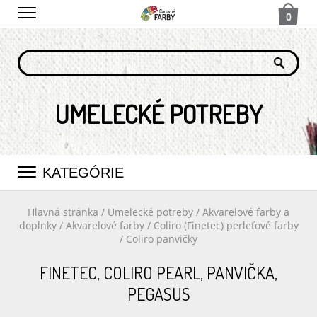
0
UMELECKÉ POTREBY
KATEGÓRIE
Hlavná stránka
/
Umelecké potreby
/
Akvarelové farby a
doplnky
/
Akvarelové farby
/
Coliro (Finetec) perleťové farby
/
Coliro panvičky
FINETEC, COLIRO PEARL, PANVIČKA,
PEGASUS