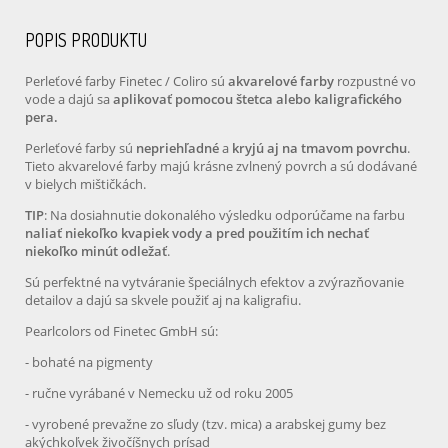
POPIS PRODUKTU
Perleťové farby Finetec / Coliro sú
akvarelové farby
rozpustné vo
vode a dajú sa
aplikovať pomocou štetca alebo kaligrafického
pera.
Perleťové farby sú
nepriehľadné
a
kryjú aj na tmavom povrchu
.
Tieto akvarelové farby majú krásne zvlnený povrch a sú dodávané
v bielych mištičkách.
TIP
: Na dosiahnutie dokonalého výsledku odporúčame na farbu
naliať niekoľko kvapiek vody a pred použitím ich nechať
niekoľko minút odležať
.
Sú perfektné na vytváranie špeciálnych efektov a zvýrazňovanie
detailov a dajú sa skvele použiť aj na kaligrafiu.
Pearlcolors od Finetec GmbH sú:
- bohaté na pigmenty
- ručne vyrábané v Nemecku už od roku 2005
- vyrobené prevažne zo sľudy (tzv. mica) a arabskej gumy bez
akýchkoľvek živočíšnych prísad