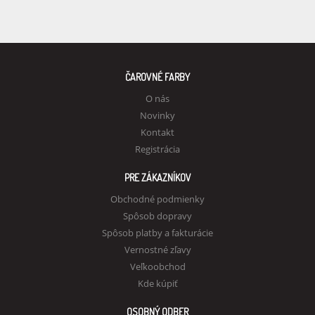
ČAROVNÉ FARBY
O nás
Novinky
Kontakt
Registrácia
PRE ZÁKAZNÍKOV
Obchodné podmienky
Spôsob dopravy
Spôsob platby a fakturácie
Vernostné zľavy
Veľkoobchod
Kde kúpiť
OSOBNÝ ODBER