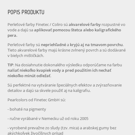
POPIS PRODUKTU
Perleťové farby Finetec / Coliro sú
akvarelové farby
rozpustné vo
vode a dajú sa
aplikovať pomocou štetca alebo kaligrafického
pera.
Perleťové farby sú
nepriehľadné
a
kryjú aj na tmavom povrchu
.
Tieto akvarelové farby majú krásne zvlnený povrch a sú dodávané
v bielych mištičkách.
TIP
: Na dosiahnutie dokonalého výsledku odporúčame na farbu
naliať niekoľko kvapiek vody a pred použitím ich nechať
niekoľko minút odležať
.
Sú perfektné na vytváranie špeciálnych efektov a zvýrazňovanie
detailov a dajú sa skvele použiť aj na kaligrafiu.
Pearlcolors od Finetec GmbH sú:
- bohaté na pigmenty
- ručne vyrábané v Nemecku už od roku 2005
- vyrobené prevažne zo sľudy (tzv. mica) a arabskej gumy bez
akýchkoľvek živočíšnych prísad