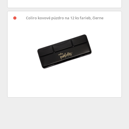
Coliro kovové púzdro na 12 ks farieb, čierne