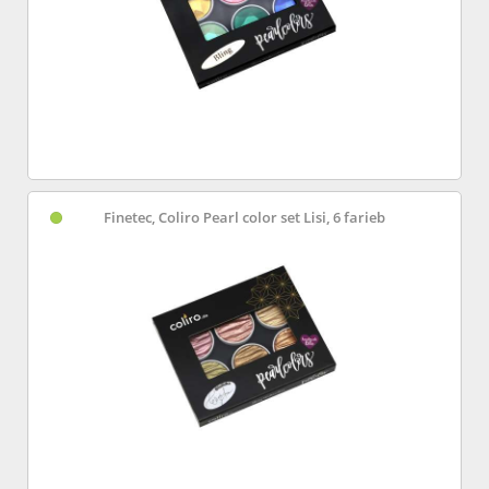
Finetec, Coliro Pearl color set Lisi, 6 farieb