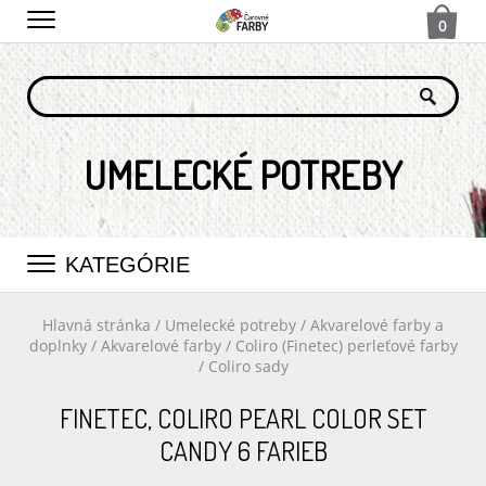
0
UMELECKÉ POTREBY
KATEGÓRIE
Hlavná stránka
/
Umelecké potreby
/
Akvarelové farby a
doplnky
/
Akvarelové farby
/
Coliro (Finetec) perleťové farby
/
Coliro sady
FINETEC, COLIRO PEARL COLOR SET
CANDY 6 FARIEB