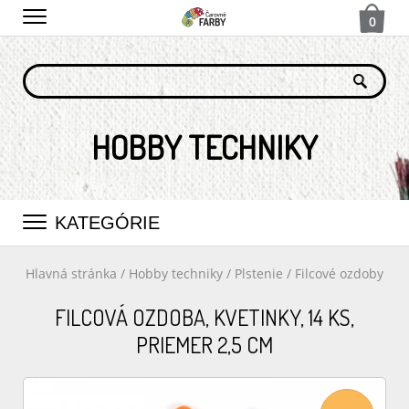
0
HOBBY TECHNIKY
KATEGÓRIE
Hlavná stránka
/
Hobby techniky
/
Plstenie
/
Filcové ozdoby
FILCOVÁ OZDOBA, KVETINKY, 14 KS,
PRIEMER 2,5 CM