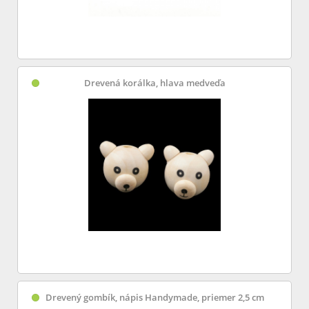
Drevená korálka, hlava medveďa
Drevený gombík, nápis Handymade, priemer 2,5 cm