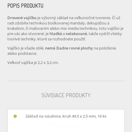
POPIS PRODUKTU
Drevené vajíčko
je výborný základ na veľkonočné tvorenie. Či už
radi zdobíte technikou bodkovanej mandaly, dekupážou a
krakelom, či maľovaním alebo mix media technikou, toto vajíčko je
pre vás ako stvorené. Je
hladké
a
nelakované
, takže vydrží všetky
tvorivé techniky, ktoré sa rozhodnete použiť.
Vajíčko je všade oblé,
nemá žiadne rovné plochy
na položenie
alebo podstavce.
Veľkosť vajíčka je 2,2 x 3,2 cm.
SÚVISIACE PRODUKTY
Základ na náušnice, kruh 49,5 x 2,5 mm, 10 ks