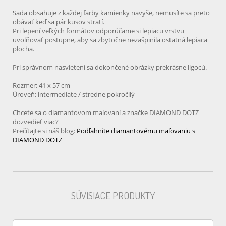
Sada obsahuje z každej farby kamienky navyše, nemusíte sa preto
obávať keď sa pár kusov stratí.
Pri lepení veľkých formátov odporúčame si lepiacu vrstvu
uvoľňovať postupne, aby sa zbytočne nezašpinila ostatná lepiaca
plocha.
Pri správnom nasvietení sa dokončené obrázky prekrásne ligocú.
Rozmer: 41 x 57 cm
Úroveň: intermediate / stredne pokročilý
Chcete sa o diamantovom maľovaní a značke DIAMOND DOTZ
dozvedieť viac?
Prečítajte si náš blog:
Podľahnite diamantovému maľovaniu s
DIAMOND DOTZ
SÚVISIACE PRODUKTY