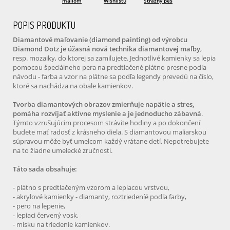
mailom
Wishlistu
Strážny pes
POPIS PRODUKTU
Diamantové maľovanie (diamond painting) od výrobcu
Diamond Dotz je úžasná nová technika diamantovej maľby
,
resp. mozaiky, do ktorej sa zamilujete. Jednotlivé kamienky sa lepia
pomocou špeciálneho pera na predtlačené plátno presne podľa
návodu - farba a vzor na plátne sa podľa legendy prevedú na číslo,
ktoré sa nachádza na obale kamienkov.
Tvorba diamantových obrazov zmierňuje napätie a stres,
pomáha rozvíjať aktívne myslenie a je jednoducho zábavná
.
Týmto vzrušujúcim procesom strávite hodiny a po dokončení
budete mať radosť z krásneho diela. S diamantovou maliarskou
súpravou môže byť umelcom každý vrátane detí. Nepotrebujete
na to žiadne umelecké zručnosti.
Táto sada obsahuje:
- plátno s predtlačeným vzorom a lepiacou vrstvou,
- akrylové kamienky - diamanty, roztriedeníé podľa farby,
- pero na lepenie,
- lepiaci červený vosk,
- misku na triedenie kamienkov.