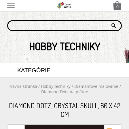
0
HOBBY TECHNIKY
KATEGÓRIE
Hlavná stránka
/
Hobby techniky
/
Diamantové maľovanie
/
Diamond Dotz na plátne
DIAMOND DOTZ, CRYSTAL SKULL, 60 X 42
CM