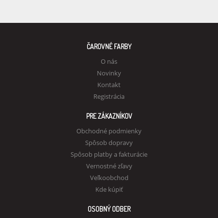
ČAROVNÉ FARBY
O nás
Novinky
Kontakt
Registrácia
PRE ZÁKAZNÍKOV
Obchodné podmienky
Spôsob dopravy
Spôsob platby a fakturácie
Vernostné zľavy
Veľkoobchod
Kde kúpiť
OSOBNÝ ODBER