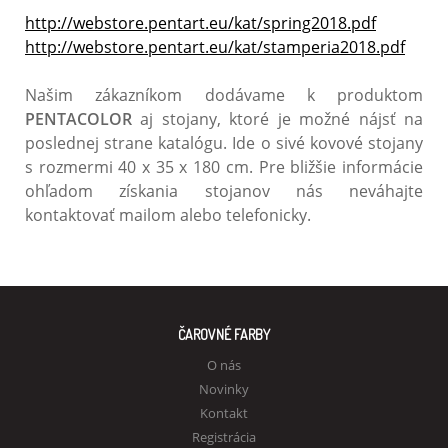
http://webstore.pentart.eu/kat/spring2018.pdf
http://webstore.pentart.eu/kat/stamperia2018.pdf
Našim zákazníkom dodávame k produktom
PENTACOLOR
aj stojany, ktoré je možné nájsť na
poslednej strane katalógu. Ide o sivé kovové stojany
s rozmermi 40 x 35 x 180 cm. Pre bližšie informácie
ohľadom získania stojanov nás neváhajte
kontaktovať mailom alebo telefonicky.
ČAROVNÉ FARBY
O nás
Novinky
Kontakt
Registrácia