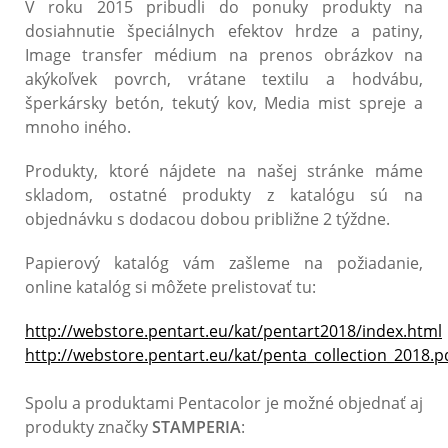
V roku 2015 pribudli do ponuky produkty na
dosiahnutie špeciálnych efektov hrdze a patiny,
Image transfer médium na prenos obrázkov na
akýkoľvek povrch, vrátane textilu a hodvábu,
šperkársky betón, tekutý kov, Media mist spreje a
mnoho iného.
Produkty, ktoré nájdete na našej stránke máme
skladom, ostatné produkty z katalógu sú na
objednávku s dodacou dobou približne 2 týždne.
Papierový katalóg vám zašleme na požiadanie,
online katalóg si môžete prelistovať tu:
http://webstore.pentart.eu/kat/pentart2018/index.html
http://webstore.pentart.eu/kat/penta_collection_2018.p
Spolu a produktami Pentacolor je možné objednať aj
produkty značky
STAMPERIA
: