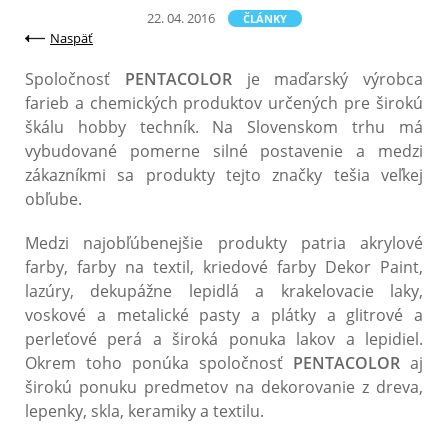
22. 04. 2016
ČLÁNKY
Naspäť
Spoločnosť
PENTACOLOR
je maďarský výrobca
farieb a chemických produktov určených pre širokú
škálu hobby techník. Na Slovenskom trhu má
vybudované pomerne silné postavenie a medzi
zákazníkmi sa produkty tejto značky tešia veľkej
obľube.
Medzi najobľúbenejšie produkty patria akrylové
farby, farby na textil, kriedové farby Dekor Paint,
lazúry, dekupážne lepidlá a krakelovacie laky,
voskové a metalické pasty a plátky a glitrové a
perleťové perá a široká ponuka lakov a lepidiel.
Okrem toho ponúka spoločnosť
PENTACOLOR
aj
širokú ponuku predmetov na dekorovanie z dreva,
lepenky, skla, keramiky a textilu.