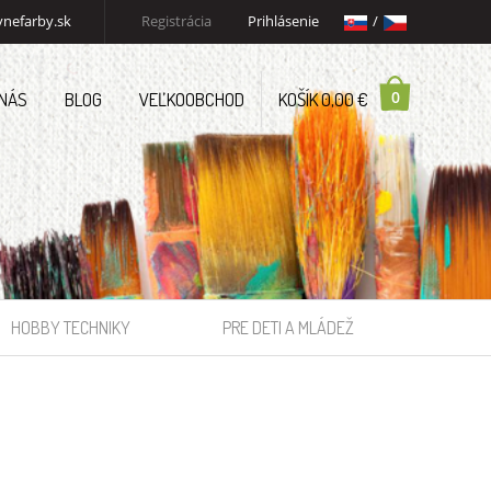
nefarby.sk
Registrácia
Prihlásenie
/
0
 NÁS
BLOG
VEĽKOOBCHOD
KOŠÍK 0,00 €
HOBBY TECHNIKY
PRE DETI A MLÁDEŽ