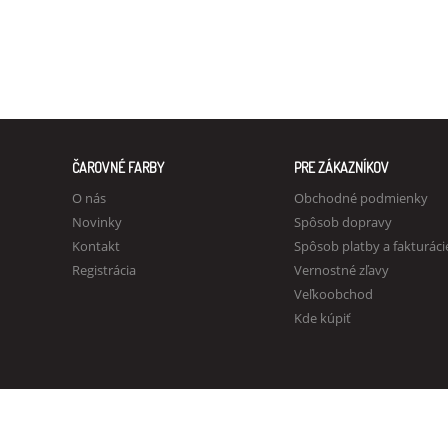
ČAROVNÉ FARBY
PRE ZÁKAZNÍKOV
O nás
Obchodné podmienky
Novinky
Spôsob dopravy
Kontakt
Spôsob platby a fakturáci
Registrácia
Vernostné zľavy
Veľkoobchod
Kde kúpiť