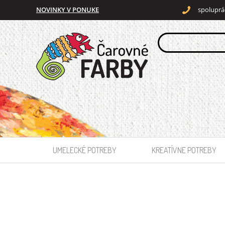
NOVINKY V PONUKE
spoluprá
UMELECKÉ POTREBY
KREATÍVNE POTREBY