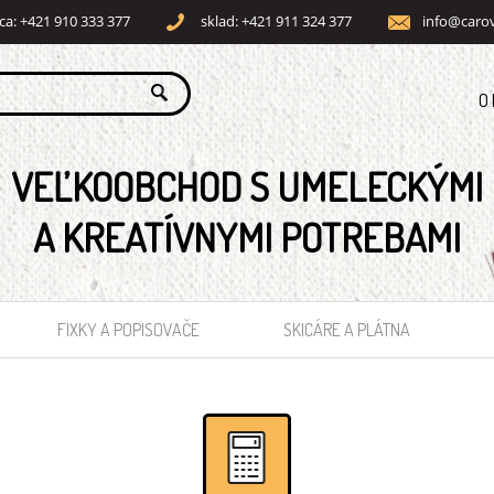
ca: +421 910 333 377
sklad: +421 911 324 377
info@carov
O
VEĽKOOBCHOD S UMELECKÝMI
A KREATÍVNYMI POTREBAMI
FIXKY A POPISOVAČE
SKICÁRE A PLÁTNA