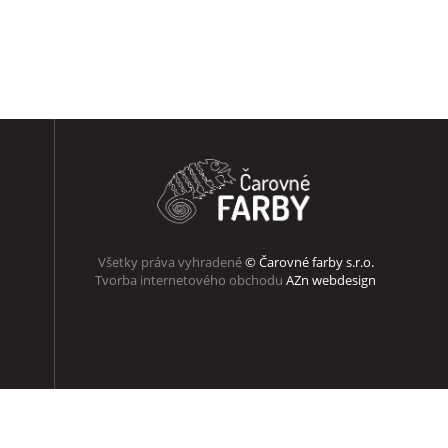
Všetky práva vyhradené
© Čarovné farby s.r.o.
Tvorba internetového obchodu
AZn webdesign