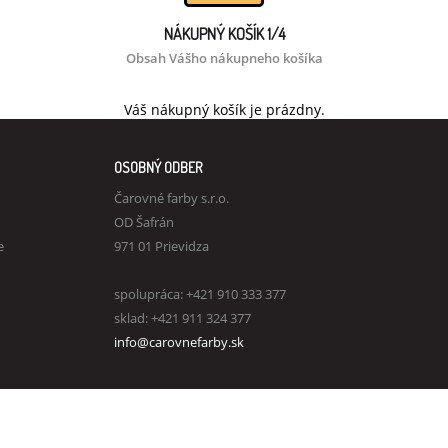
NÁKUPNÝ KOŠÍK 1/4
Obsah Vášho nákupneho košíka
Váš nákupný košík je prázdny.
OSOBNÝ ODBER
Čarovné farby s.r.o.
OD Šafrán
e
971 01 Prievidza
spolupráca: +421 910 333 377
sklad: +421 911 324 377
info@carovnefarby.sk